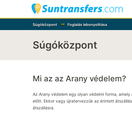
Súgóközpont
Foglalás lebonyolítása
Súgóközpont
Mi az az Arany védelem?
Az Arany védelem egy olyan védelmi forma, amely akk
előtt. Ekkor vagy újratervezzük az érintett átszállá
átszállásra.