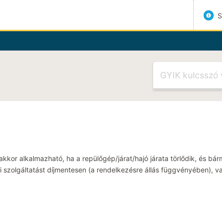
Látogasson el Súgókö
TÉMÁHOZ KAPCSOLÓDÓ CIKK
Járatkésés
Meet and greet
Nem tudom kivála
or alkalmazható, ha a repülőgép/járat/hajó járata törlődik, és bármi
Kód késői foglalá
si szolgáltatást díjmentesen (a rendelkezésre állás függvényében), va
TÉMÁHOZ KAPCSOLÓDÓ KATE
Foglalás lebonyolí