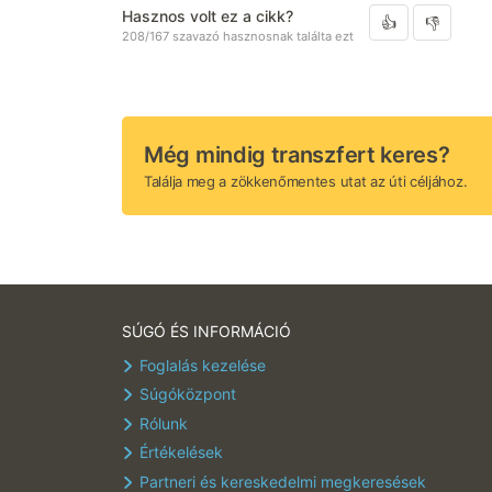
Hasznos volt ez a cikk?
208/167 szavazó hasznosnak találta ezt
Még mindig transzfert keres?
Találja meg a zökkenőmentes utat az úti céljához.
SÚGÓ ÉS INFORMÁCIÓ
Foglalás kezelése
Súgóközpont
Rólunk
Értékelések
Partneri és kereskedelmi megkeresések