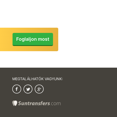
Foglalás módosítá
lemondása
Fizetés/visszatérí
Foglaljon most
MEGTALÁLHATÓK VAGYUNK: