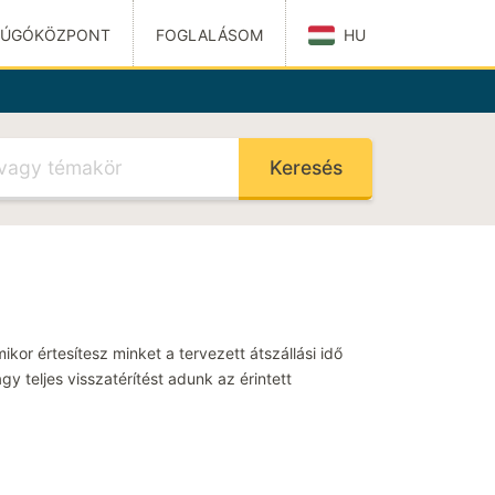
SÚGÓKÖZPONT
FOGLALÁSOM
HU
Català
Dansk
zpontunk oldalára
Deutsch
English (United
EK
Kingdom)
Español
Suomi
Français
Italiano
sztani a címet
Nederlands
Norsk
kor értesítesz minket a tervezett átszállási idő
shoz
Polski
Português
gy teljes visszatérítést adunk az érintett
Svenska
GÓRIÁK
tása