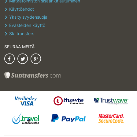
Matkatoimiston sisäänkirjautuminen
Käyttöehdot
Yksityisyydensuoja
Evästeiden käyttö
Ski transfers
SEURAA MEITÄ