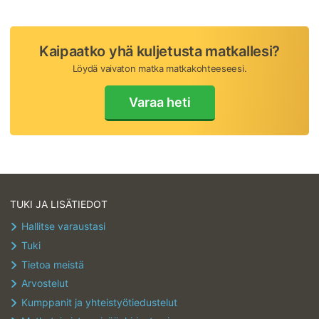
Kaipaatko yhä kuljetusta matkallesi?
Löydä vaivaton matka matkakohteeseesi.
Varaa heti
TUKI JA LISÄTIEDOT
Hallitse varaustasi
Tuki
Tietoa meistä
Arvostelut
Kumppanit ja yhteistyötiedustelut