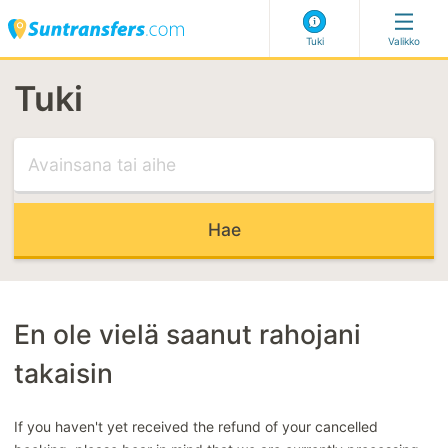
Tuki
Valikko
Tuki
Vieraile tuessamme
SOPIVIMMAT ARTIKKELIT
Lento on viivästynyt
Henk.koht. palvelu
En voi valita osoitettani
Myöhäisen varauksen koodi
En ole vielä saanut rahojani
takaisin
SOPIVIMMAT KATEGORIAT
Varauksen tekeminen
If you haven't yet received the refund of your cancelled