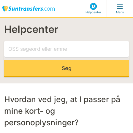
Helpcenter
Menu
Helpcenter
Gå til vores Helpcenter
MEST RELEVANTE ARTIKLER
Forsinket fly
Meet and greet
Kan ikke vælge min adresse
Sen booking-kode
Hvordan ved jeg, at I passer på
mine kort- og
MEST RELEVANTE KATEGORIER
personoplysninger?
Sådan booker du