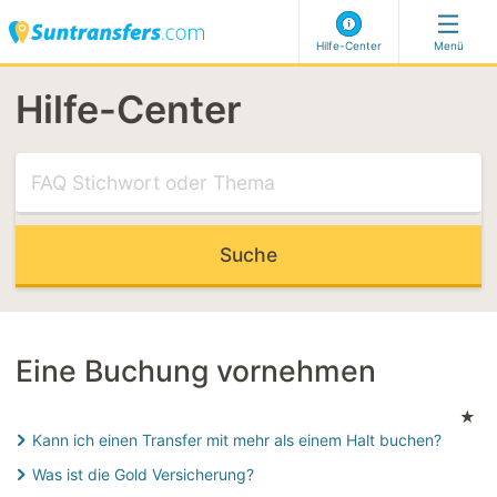
Hilfe-Center
Menü
Hilfe-Center
Besuchen Sie unser Hilfe-Center
DIE AM MEIST RELEVANTEN PRODUKTE
Flug verspätung
Meet & Greet
Ich kann meine Adresse nicht auswählen.
Reservierungscode für Buchungen in der lezten Minute.
Eine Buchung vornehmen
★
DIE AM MEIST RELEVANTEN KATEGORIEN
Kann ich einen Transfer mit mehr als einem Halt buchen?
Eine Buchung vornehmen
Was ist die Gold Versicherung?