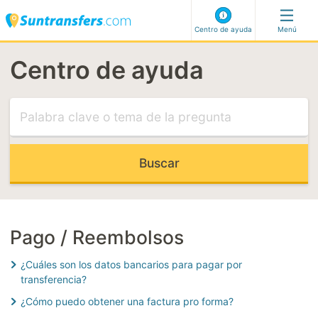
Centro de ayuda
Menú
Centro de ayuda
Visite nuestro centro de ayuda
ARTÍCULOS MÁS RELEVANTES
Vuelo retrasado
Bienvenida
No puedo seleccionar mi dirección
Código de reserva de última hora
Pago / Reembolsos
¿Cuáles son los datos bancarios para pagar por
CATEGORÍAS MÁS RELEVANTES
transferencia?
Realizar una reserva
¿Cómo puedo obtener una factura pro forma?