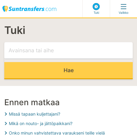
Tuki
Valikko
Tuki
Vieraile tuessamme
SOPIVIMMAT ARTIKKELIT
Lento on viivästynyt
Henk.koht. palvelu
En voi valita osoitettani
Myöhäisen varauksen koodi
Ennen matkaa
Missä tapaan kuljettajani?
SOPIVIMMAT KATEGORIAT
Mikä on nouto- ja jättöpaikkani?
Varauksen tekeminen
Onko minun vahvistettava varaukseni teille vielä