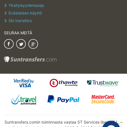
Yksityisyydensuoja
Evästeiden käyttö
Ski transfers
SEURAA MEITÄ
Suntransfers.comin toiminnasta vastaa ST Services Iberia S.L. –