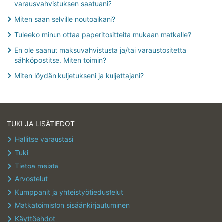
varausvahvistuksen saatuani?
Varauksen muuttaminen tai peruminen
Miten saan selville noutoaikani?
Maksut / Palautukset
Tuleeko minun ottaa paperitositteita mukaan matkalle?
En ole saanut maksuvahvistusta ja/tai varaustositetta
sähköpostitse. Miten toimin?
Miten löydän kuljetukseni ja kuljettajani?
TUKI JA LISÄTIEDOT
Hallitse varaustasi
Tuki
Tietoa meistä
Arvostelut
Kumppanit ja yhteistyötiedustelut
Matkatoimiston sisäänkirjautuminen
Käyttöehdot