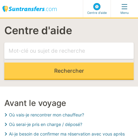
Centre d'aide
Menu
Centre d'aide
visiter notre centre d'aide
ARTICLES LES PLUS PERTINENTS
vol retardé
Accueil à l'arrivée
impossible de selectionner mon adresse
code de reservation de dernière minute
Avant le voyage
Où vais-je rencontrer mon chauffeur?
CATEGORIES LES PLUS PERTINENTES
Où serai-je pris en charge / déposé?
Faire une réservation
Ai-je besoin de confirmer ma réservation avec vous après