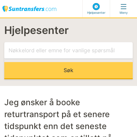
Hjelpesenter
Meny
Hjelpesenter
Besøk vårt Hjelpesenter
MEST RELEVANTE ARTIKLER
Flyvning forsinket
Personlig møte
Kan ikke velge min adresse
Kode for sen bestilling
Jeg ønsker å booke
returtransport på et senere
MEST RELEVANTE KATEGORIER
tidspunkt enn det seneste
Foreta en booking