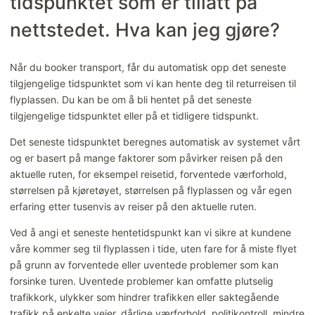
tidspunktet som er tillatt på
Forandre eller kansellere bookingen
nettstedet. Hva kan jeg gjøre?
Betaling/tilbakebetaling
Når du booker transport, får du automatisk opp det seneste
tilgjengelige tidspunktet som vi kan hente deg til returreisen til
flyplassen. Du kan be om å bli hentet på det seneste
tilgjengelige tidspunktet eller på et tidligere tidspunkt.
Det seneste tidspunktet beregnes automatisk av systemet vårt
og er basert på mange faktorer som påvirker reisen på den
aktuelle ruten, for eksempel reisetid, forventede værforhold,
størrelsen på kjøretøyet, størrelsen på flyplassen og vår egen
erfaring etter tusenvis av reiser på den aktuelle ruten.
Ved å angi et seneste hentetidspunkt kan vi sikre at kundene
våre kommer seg til flyplassen i tide, uten fare for å miste flyet
på grunn av forventede eller uventede problemer som kan
forsinke turen. Uventede problemer kan omfatte plutselig
trafikkork, ulykker som hindrer trafikken eller saktegående
trafikk på enkelte veier, dårlige værforhold, politikontroll, mindre