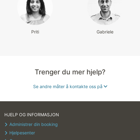
Priti
Gabriele
Trenger du mer hjelp?
Se andre måter å kontakte oss på
Chat med oss for å få hjelp
umiddelbart
HJELP OG INFORMASJON
Administrer din booking
Send oss en e-postmelding eller
Hjelpesenter
ring oss hvis du trenger mer hjelp