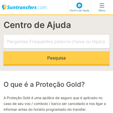
Centro de Ajuda
Menu
Centro de Ajuda
Visite o nosso Centro de Ajuda
ARTIGOS MAIS RELEVANTES
Voo atrasado
Meet and greet
Não consigo selecionar o meu endereço
Código de Reserva de Última Hora
O que é a Proteção Gold?
CATEGORIAS MAIS RELEVANTES
A Proteção Gold é uma apólice de seguro que é aplicado no
caso de seu voo / comboio / barco ser cancelado e nos ligar a
Fazer uma reserva
informar antes do horário programado do transfer.