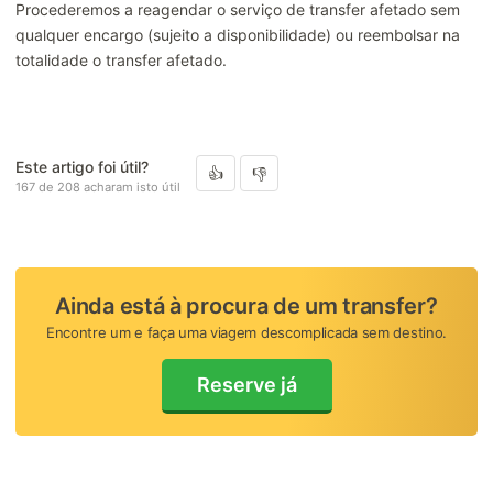
Procederemos a reagendar o serviço de transfer afetado sem
Modificar ou cancelar a sua reserva
qualquer encargo (sujeito a disponibilidade) ou reembolsar na
totalidade o transfer afetado.
Pagamentos/Reembolsos
Este artigo foi útil?
167 de 208 acharam isto útil
Ainda está à procura de um transfer?
Encontre um e faça uma viagem descomplicada sem destino.
Reserve já