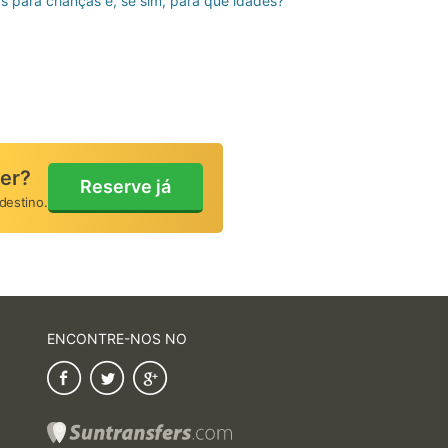
s para crianças e, se sim, para que idades?
Modificar ou cancelar
reserva
Pagamentos/Reembo
fer?
Reserve já
destino.
ENCONTRE-NOS NO