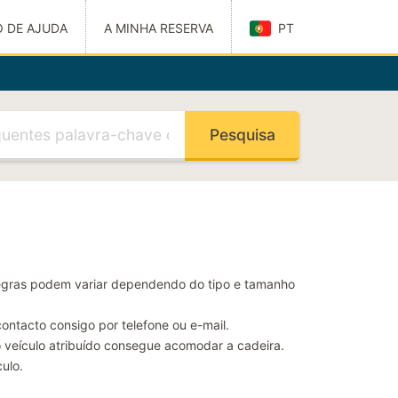
 DE AJUDA
A MINHA RESERVA
PT
Català
Dansk
 de Ajuda
Deutsch
English (United
Kingdom)
Español
Suomi
Français
Magyar
r o meu
Italiano
Nederlands
s regras podem variar dependendo do tipo e tamanho
Norsk
Polski
 Última
ontacto consigo por telefone ou e-mail.
Svenska
 o veículo atribuído consegue acomodar a cadeira.
ulo.