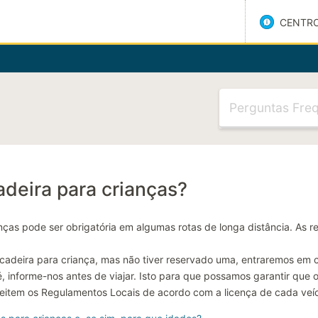
CENTRO
Visite o nosso Centro
ARTIGOS MAIS RELEVANTES
Voo atrasado
Meet and greet
adeira para crianças?
Não consigo seleciona
endereço
ianças pode ser obrigatória em algumas rotas de longa distância. A
Código de Reserva de
Hora
a cadeira para criança, mas não tiver reservado uma, entraremos em c
é, informe-nos antes de viajar. Isto para que possamos garantir que
CATEGORIAS MAIS RELEVANTES
eitem os Regulamentos Locais de acordo com a licença de cada veíc
Fazer uma reserva