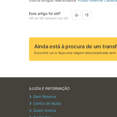
Outros artigos relacionados:
Posso reservar cadeira
Este artigo foi útil?
165 de 287 acharam isto útil
Ainda está à procura de um trans
Encontre um e faça uma viagem descomplicada sem 
AJUDA E INFORMAÇÃO
Gerir Reserva
Centro de Ajuda
Quem Somos